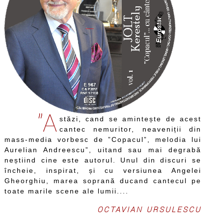
”A
stăzi, cand se amintește de acest
cantec nemuritor, neaveniții din
mass-media vorbesc de ”Copacul”, melodia lui
Aurelian Andreescu”, uitand sau mai degrabă
neștiind cine este autorul. Unul din discuri se
încheie, inspirat, și cu versiunea Angelei
Gheorghiu, marea soprană ducand cantecul pe
toate marile scene ale lumii....
OCTAVIAN URSULESCU