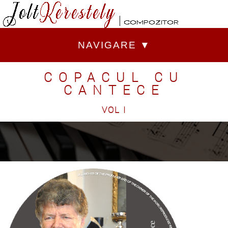
NAVIGARE ▼
COPACUL CU
CANTECE
VOL I