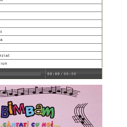
ii
ea
rziat
ciun
00:00
/
00:00